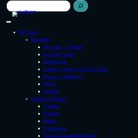
Zum
Suchen
Inhalt
springen
3D Druck
Hersteller
Anycubic – i3 Mega
Anycubic Vyper
Bambu Lab
Creality – Ender 3 S1/ Pro / Plus
Elegoo – Neptune 3
Voron
Voxelab
Guides & Wissen
Youtube
Projekte
Klipper
Dokumente
Lexikon / Begriffe / Wissen