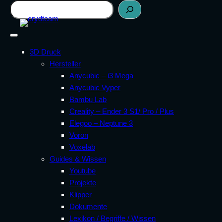
Zum
Suchen
Inhalt
springen
3D Druck
Hersteller
Anycubic – i3 Mega
Anycubic Vyper
Bambu Lab
Creality – Ender 3 S1/ Pro / Plus
Elegoo – Neptune 3
Voron
Voxelab
Guides & Wissen
Youtube
Projekte
Klipper
Dokumente
Lexikon / Begriffe / Wissen