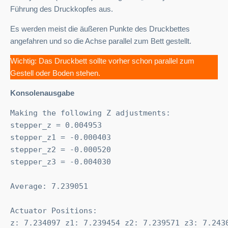
Führung des Druckkopfes aus.
Es werden meist die äußeren Punkte des Druckbettes
angefahren und so die Achse parallel zum Bett gestellt.
Wichtig: Das Druckbett sollte vorher schon parallel zum
Gestell oder Boden stehen.
Konsolenausgabe
Making the following Z adjustments:

stepper_z = 0.004953

stepper_z1 = -0.000403

stepper_z2 = -0.000520

stepper_z3 = -0.004030

Average: 7.239051

Actuator Positions:

z: 7.234097 z1: 7.239454 z2: 7.239571 z3: 7.2430