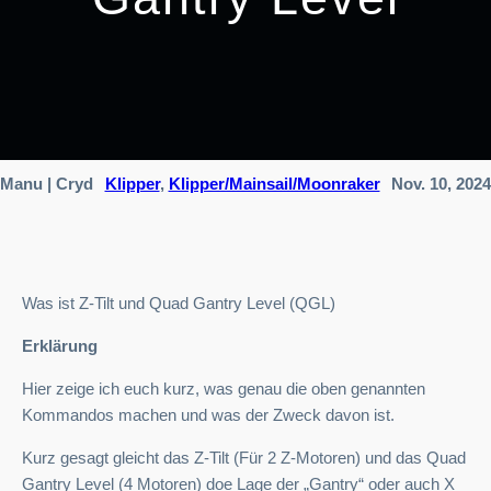
Manu | Cryd
Klipper
, 
Klipper/Mainsail/Moonraker
Nov. 10, 2024
Was ist Z-Tilt und Quad Gantry Level (QGL)
Erklärung
Hier zeige ich euch kurz, was genau die oben genannten
Kommandos machen und was der Zweck davon ist.
Kurz gesagt gleicht das Z-Tilt (Für 2 Z-Motoren) und das Quad
Gantry Level (4 Motoren) doe Lage der „Gantry“ oder auch X