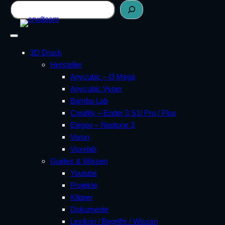
Zum
Suchen
Inhalt
springen
3D Druck
Hersteller
Anycubic – i3 Mega
Anycubic Vyper
Bambu Lab
Creality – Ender 3 S1/ Pro / Plus
Elegoo – Neptune 3
Voron
Voxelab
Guides & Wissen
Youtube
Projekte
Klipper
Dokumente
Lexikon / Begriffe / Wissen