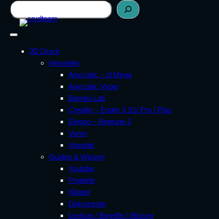
Zum
Suchen
Inhalt
springen
3D Druck
Hersteller
Anycubic – i3 Mega
Anycubic Vyper
Bambu Lab
Creality – Ender 3 S1/ Pro / Plus
Elegoo – Neptune 3
Voron
Voxelab
Guides & Wissen
Youtube
Projekte
Klipper
Dokumente
Lexikon / Begriffe / Wissen