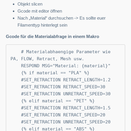
Objekt slicen
Gcode mit editor öffnen
Nach „Material“ durchsuchen -> Es sollte euer
Filamenttyp hinterlegt sein
Gcode für die Materialabfrage in einem Makro
    # Materialabhaengige Parameter wie 
PA, FLOW, Retract, Mesh usw.

    RESPOND MSG="Material: {material}"

    {% if material == "PLA" %}

    #SET_RETRACTION RETRACT_LENGTH=1.2

    #SET_RETRACTION RETRACT_SPEED=30

    #SET_RETRACTION UNRETRACT_SPEED=30

    {% elif material == "PET" %}

    #SET_RETRACTION RETRACT_LENGTH=1.5

    #SET_RETRACTION RETRACT_SPEED=20

    #SET_RETRACTION UNRETRACT_SPEED=20

    {% elif material == "ABS" %}
