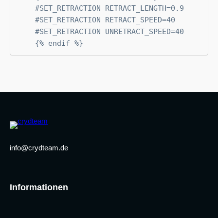
    #SET_RETRACTION RETRACT_LENGTH=0.9

    #SET_RETRACTION RETRACT_SPEED=40

    #SET_RETRACTION UNRETRACT_SPEED=40

    {% endif %}
info@crydteam.de
Informationen