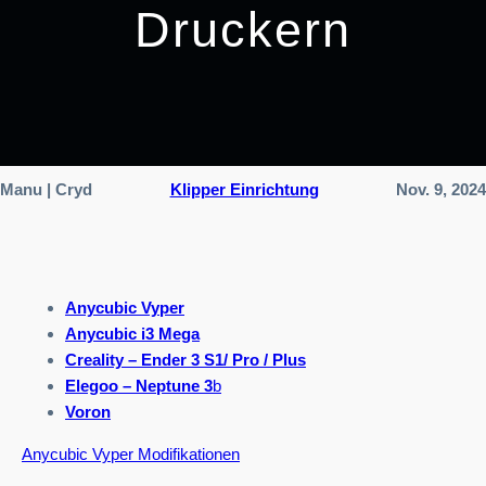
Druckern
Manu | Cryd
Klipper Einrichtung
Nov. 9, 2024
Anycubic Vyper
Anycubic i3 Mega
Creality – Ender 3 S1/ Pro / Plus
Elegoo – Neptune 3
b
Voron
Anycubic Vyper Modifikationen