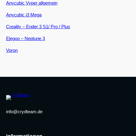
Anycubic Vyper allgemein
Anycubic i3 Mega
Creality – Ender 3 S1/ Pro / Plus
Elegoo – Neptune 3
Voron
info@crydteam.de