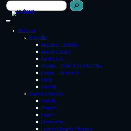
Zum
Suchen
Inhalt
springen
3D Druck
Hersteller
Anycubic – i3 Mega
Anycubic Vyper
Bambu Lab
Creality – Ender 3 S1/ Pro / Plus
Elegoo – Neptune 3
Voron
Voxelab
Guides & Wissen
Youtube
Projekte
Klipper
Dokumente
Lexikon / Begriffe / Wissen