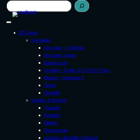
Zum
Suchen
Inhalt
springen
3D Druck
Hersteller
Anycubic – i3 Mega
Anycubic Vyper
Bambu Lab
Creality – Ender 3 S1/ Pro / Plus
Elegoo – Neptune 3
Voron
Voxelab
Guides & Wissen
Youtube
Projekte
Klipper
Dokumente
Lexikon / Begriffe / Wissen