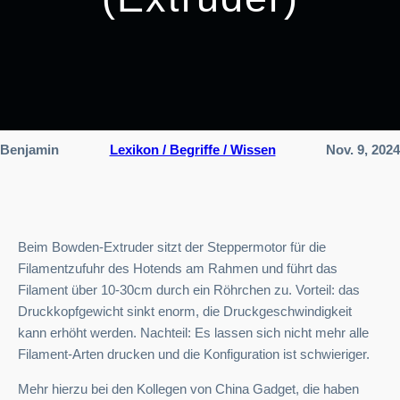
Benjamin
Lexikon / Begriffe / Wissen
Nov. 9, 2024
Beim Bowden-Extruder sitzt der Steppermotor für die
Filamentzufuhr des Hotends am Rahmen und führt das
Filament über 10-30cm durch ein Röhrchen zu. Vorteil: das
Druckkopfgewicht sinkt enorm, die Druckgeschwindigkeit
kann erhöht werden. Nachteil: Es lassen sich nicht mehr alle
Filament-Arten drucken und die Konfiguration ist schwieriger.
Mehr hierzu bei den Kollegen von China Gadget, die haben