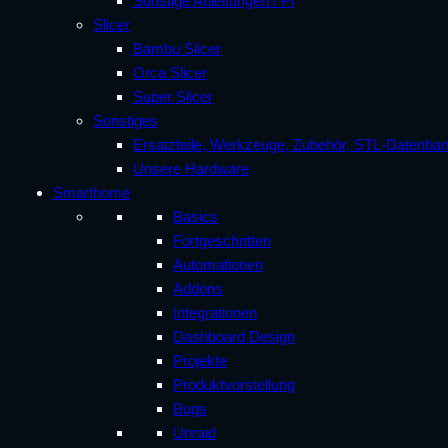
Sonstige Anleitungen / Pi
Slicer
Bambu Slicer
Orca Slicer
Super Slicer
Sonstiges
Ersatzteile, Werkzeuge, Zubehör, STL-Datenba
Unsere Hardware
Smarthome
Basics
Fortgeschritten
Automationen
Addons
Integrationen
Dashboard Design
Projekte
Produktvorstellung
Bugs
Unraid