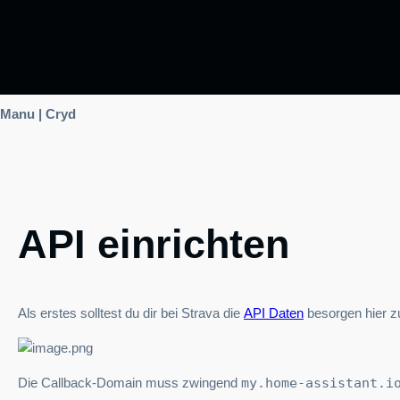
Manu | Cryd
API einrichten
Als erstes solltest du dir bei Strava die
API Daten
besorgen hier z
Die Callback-Domain muss zwingend
my.home-assistant.i