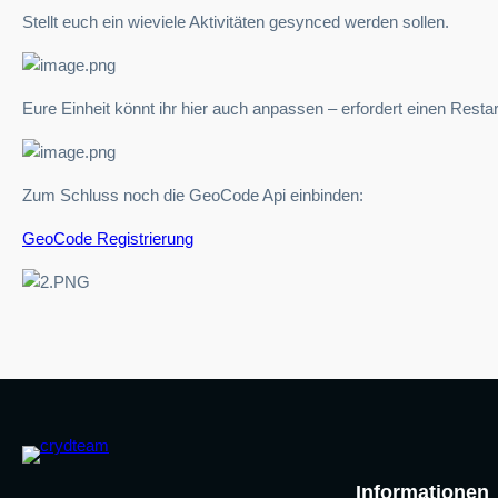
Stellt euch ein wieviele Aktivitäten gesynced werden sollen.
Eure Einheit könnt ihr hier auch anpassen – erfordert einen Restar
Zum Schluss noch die GeoCode Api einbinden:
GeoCode Registrierung
Informationen